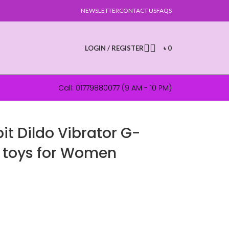
NEWSLETTER
CONTACT US
FAQS
LOGIN / REGISTER
৳
0
Call: 01779880077 (9 AM - 10 PM)
t Dildo Vibrator G-
 toys for Women