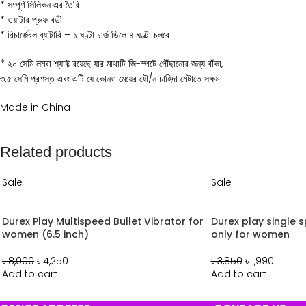
* সম্পূর্ণ সিলিকন এর তৈরি
* ওয়াটার প্রুফ বডী
* রিচার্জেবল ব্যাটারি – ১ ঘণ্টা চার্জ ডিলে ৪ ঘণ্টা চলবে
* ২০ সেমি লম্বা শ্যাফ্ট রয়েছে যার মাথাটি জি-স্পটে পৌঁছানোর জন্য বাঁকা,
৩.৫ সেমি প্রশস্ত এবং এটি যে কোনও মেয়ের যৌ/ন চাহিদা মেটাতে সক্ষম
Made in China
Related products
Sale
Sale
Durex Play Multispeed Bullet Vibrator for
Durex play single s
women (6.5 inch)
only for women
৳
8,000
৳
4,250
৳
3,850
৳
1,990
Add to cart
Add to cart