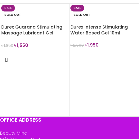
SALE
SALE
SOLD OUT
SOLD OUT
Durex Guarana Stimulating
Durex Intense Stimulating
Massage Lubricant Gel
Water Based Gel 10ml
200ml
৳
1,950
৳
1,550
৳
2,500
৳
1,850
READ MORE
READ MORE
OFFICE ADDRESS
Beauty Mind