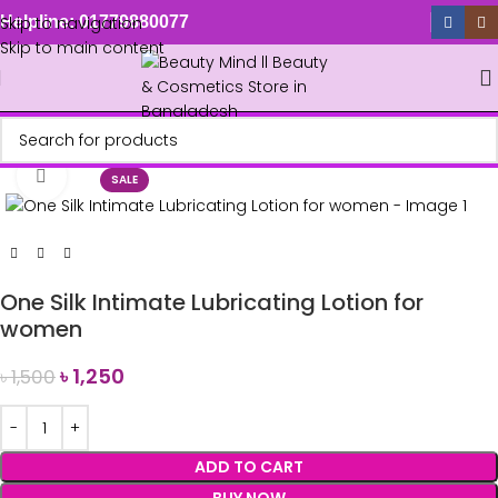
Skip to navigation
Helpline: 01779880077
Skip to main content
Click to enlarge
SALE
One Silk Intimate Lubricating Lotion for
women
৳
1,250
৳
1,500
ADD TO CART