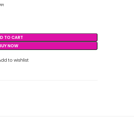
বেন
D TO CART
BUY NOW
Add to wishlist