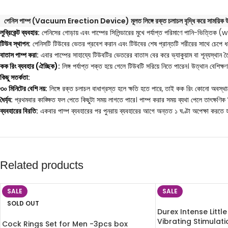
পেনিস পাম্প (Vacuum Erection Device) মূলত লিঙ্গে রক্ত চলাচল বৃদ্ধি করে সাময়িক উত
লুব্রিকেন্ট ব্যবহার:
পেনিসের গোড়ায় এবং পাম্পের সিলিন্ডারের মুখে পর্যাপ্ত পরিমাণে পানি-ভিত্তি
টিউব স্থাপন:
পেনিসটি টিউবের ভেতর প্রবেশ করান এবং টিউবের শেষ প্রান্তটি শরীরের সাথে চেপে ধ
বাতাস পাম্প করা:
এবার পাম্পের সাহায্যে টিউবটির ভেতরের বাতাস বের করে ভ্যাকুয়াম বা শূন্যস্থান 
কক রিং ব্যবহার (ঐচ্ছিক):
লিঙ্গ পর্যাপ্ত শক্ত হয়ে গেলে টিউবটি সরিয়ে নিতে পারেন। উত্থান বেশিক্
কিছু সতর্কতা:
৩০ মিনিটের বেশি নয়:
লিঙ্গে রক্ত চলাচল বাধাগ্রস্ত হলে ক্ষতি হতে পারে, তাই কক রিং কোনো অবস্থা
ধৈর্য্য:
প্রথমবার কাঙ্ক্ষিত ফল পেতে কিছুটা সময় লাগতে পারে। পাম্প করার সময় ব্যথা পেলে তাৎক্ষণি
ব্যবহারের বিরতি:
একবার পাম্প ব্যবহারের পর পুনরায় ব্যবহারের আগে অন্তত ১ ঘণ্টা অপেক্ষা করতে 
Related products
SALE
SALE
SOLD OUT
Durex Intense Littl
Vibrating Stimula
Cock Rings Set for Men -3pcs box