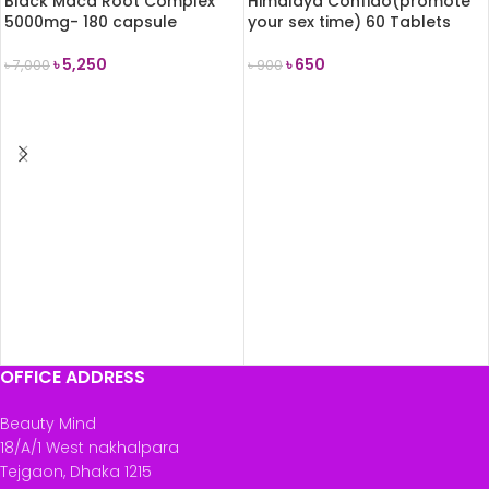
Black Maca Root Complex
Himalaya Confido(promote
5000mg- 180 capsule
your sex time) 60 Tablets
৳
5,250
৳
650
৳
7,000
৳
900
ADD TO CART
ADD TO CART
OFFICE ADDRESS
Beauty Mind
18/A/1 West nakhalpara
Tejgaon, Dhaka 1215