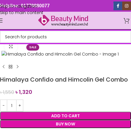
Skip to navigation
Helpline: 01779880077
Skip to main content
Click to enlarge
SALE
Himalaya Confido and Himcolin Gel Combo
৳
1,320
৳
1,550
ADD TO CART
BUY NOW