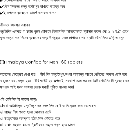
✔️টেস্টোস্টেরনের মাত্রা উন্নত করতে সাহায্য করে
✔️যৌন মিলনের জন্য যথেষ্ট দৃঢ় রাখতে সাহায্য করে
✔️২ সপ্তাহ ব্যাবহারে আদর্শ ফলাফল পাবেন
কীভাবে ব্যবহার করবেন:
প্রতিদিন একবার বা দুবার পুরুষ যৌনাঙ্গে হিমকোলিন আলতোভাবে ম্যাসাজ করুন এবং ১-২ ঘণ্টা রেখে
ধুয়ে ফেলুন। ৩০ দিনের ব্যবহারের জন্য উপযুক্ত। জেল লাগানোর পর ১ ঘন্টা যৌন মিলন এড়িয়ে চলুন।
💥Himalaya Confido for Men- 60 Tablets
অনেকের ক্ষেত্রেই দেখা যায় – দীর্ঘ দিন হস্তমৈথুন,অথবা অন্যান্য কারণে পেনিসের আকার ছোট হয়ে
যায়,নরম হয় , সক্ত হয়না , বীর্য আউট হয় অল্পতেই ,সহবাশে সময় কম হয় ।এই মেডিসিন টা ব্যবহার এর
মাদ্ধমে আই সকল সমস্যা থেকে স্থায়ী মুক্তি পাওয়া জায়।
এই মেডিসিন টা জাদের জন্যঃ
১।যারা অতিরিক্ত হস্তমৈথুন এর ফলে লিঙ্গ ছোট ও নিস্তেজ করে ফেলেছেন।
২। যাদের লিঙ্গ শক্ত হয়না ,আকারে ছোট।
৩। উত্তেজিত অবস্থায় হঠাৎ লিঙ্গ নেতিয়ে পড়ে।
৪। ১ বার সহবাস করলে দ্বিতীয়বার সহজে শক্ত হতে চায়না।